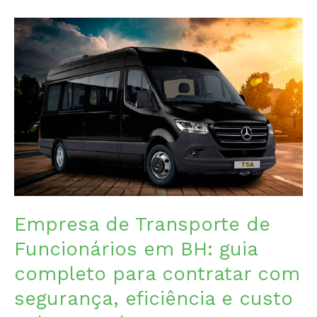
de
Locação
de
Vans
em
BH?
Empresa de Transporte de
Funcionários em BH: guia
completo para contratar com
segurança, eficiência e custo