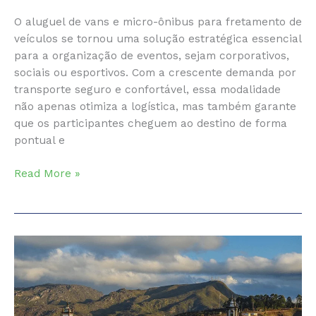
O aluguel de vans e micro-ônibus para fretamento de
veículos se tornou uma solução estratégica essencial
para a organização de eventos, sejam corporativos,
sociais ou esportivos. Com a crescente demanda por
transporte seguro e confortável, essa modalidade
não apenas otimiza a logística, mas também garante
que os participantes cheguem ao destino de forma
pontual e
Aluguel
Read More »
de
Vans
e
Micro-
ônibus:
Fretamento
de
Veículos