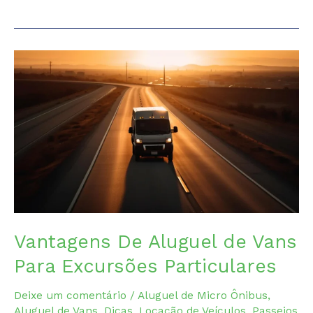
o
paraíso
tranquilo
de
Alagoas
que
você
precisa
conhecer
Vantagens De Aluguel de Vans
Para Excursões Particulares
Deixe um comentário
/
Aluguel de Micro Ônibus
,
Aluguel de Vans
,
Dicas
,
Locação de Veículos
,
Passeios