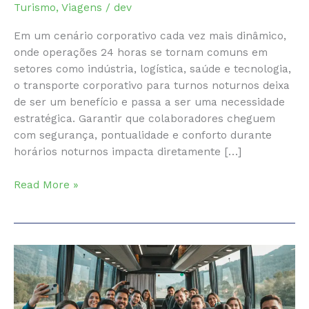
Turismo
,
Viagens
/
dev
Em um cenário corporativo cada vez mais dinâmico,
onde operações 24 horas se tornam comuns em
setores como indústria, logística, saúde e tecnologia,
o transporte corporativo para turnos noturnos deixa
de ser um benefício e passa a ser uma necessidade
estratégica. Garantir que colaboradores cheguem
com segurança, pontualidade e conforto durante
horários noturnos impacta diretamente […]
Transporte
Read More »
Corporativo
para
Turnos
Noturnos:
Segurança,
Eficiência
e