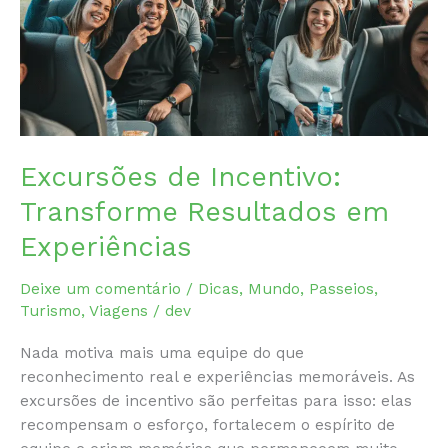
Confiabilidade
para
sua
Empresa
Excursões de Incentivo:
Transforme Resultados em
Experiências
Deixe um comentário
/
Dicas
,
Mundo
,
Passeios
,
Turismo
,
Viagens
/
dev
Nada motiva mais uma equipe do que
reconhecimento real e experiências memoráveis. As
excursões de incentivo são perfeitas para isso: elas
recompensam o esforço, fortalecem o espírito de