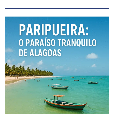
para
Sabará:
Conheça
o
City
Tour
em
Sabará
–
MG!