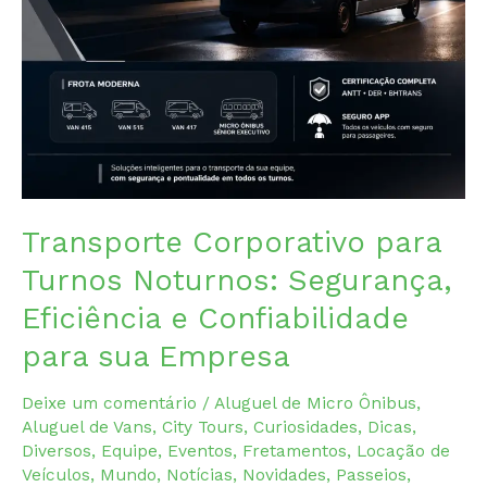
Transporte Corporativo para
Turnos Noturnos: Segurança,
Eficiência e Confiabilidade
para sua Empresa
Deixe um comentário
/
Aluguel de Micro Ônibus
,
Aluguel de Vans
,
City Tours
,
Curiosidades
,
Dicas
,
Diversos
,
Equipe
,
Eventos
,
Fretamentos
,
Locação de
Veículos
,
Mundo
,
Notícias
,
Novidades
,
Passeios
,