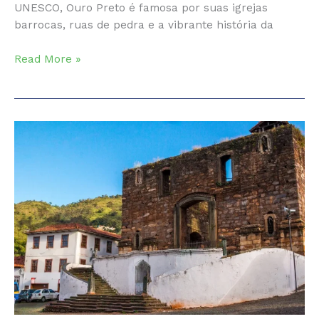
UNESCO, Ouro Preto é famosa por suas igrejas
barrocas, ruas de pedra e a vibrante história da
RR
Read More »
Expresso:
City
tour
em
Ouro
Preto
e
Mariana