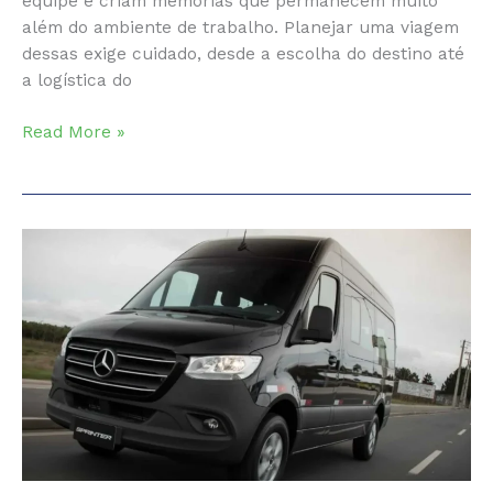
equipe e criam memórias que permanecem muito
além do ambiente de trabalho. Planejar uma viagem
dessas exige cuidado, desde a escolha do destino até
a logística do
Excursões
Read More »
de
Incentivo:
Transforme
Resultados
em
Experiências