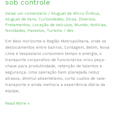
sob controle
Deixe um comentário
/
Aluguel de Micro Ônibus
,
Aluguel de Vans
,
Curiosidades
,
Dicas
,
Diversos
,
Fretamentos
,
Locação de Veículos
,
Mundo
,
Notícias
,
Novidades
,
Passeios
,
Turismo
/
dev
Em Belo Horizonte e Região Metropolitana, onde os
deslocamentos entre bairros, Contagem, Betim, Nova
Lima e Vespasiano consomem tempo e energia, o
transporte corporativo de funcionários virou peça-
chave para produtividade, retenção de talentos e
segurança. Uma operação bem planejada reduz
atrasos, diminui absenteísmo, corta custos de vale-
transporte e ainda melhora a experiência diária da
equipe,
Empresa
Read More »
de
Transporte