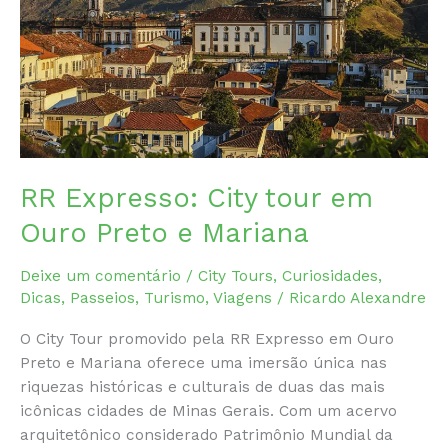
para
Eventos
RR Expresso: City tour em
Ouro Preto e Mariana
Deixe um comentário
/
City Tours
,
Curiosidades
,
Dicas
,
Passeios
,
Turismo
,
Viagens
/
Ricardo Alexandre
O City Tour promovido pela RR Expresso em Ouro
Preto e Mariana oferece uma imersão única nas
riquezas históricas e culturais de duas das mais
icônicas cidades de Minas Gerais. Com um acervo
arquitetônico considerado Patrimônio Mundial da