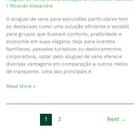
/
Ricardo Alexandre
O aluguel de vans para excursões particulares tem
se destacado como uma solução eficiente e versátil
para grupos que buscam conforto, praticidade e
economia em suas viagens. Seja para eventos
familiares, passeios turísticos ou deslocamentos
corporativos, optar pelo aluguel de vans oferece
diversas vantagens em comparação a outros meios
de transporte. Uma das principais é
Vantagens
Read More »
De
Aluguel
de
Vans
1
2
Next
→
Para
Excursões
Particulares